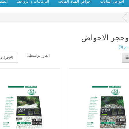
احواض النباتات
احواض المياه المالحه
البرمائيات و الزواحف
الطيو
وحجر الاحواض
ج (0)
الفرز بواسطة: