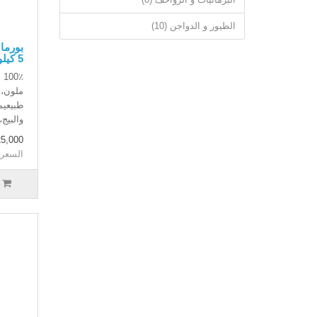
الطيور و الدواجن (10)
5 كيلو غرام
٪
ملون، 
طبيعيم
والبيج،
25,000 دينار عر
السعر بدون 