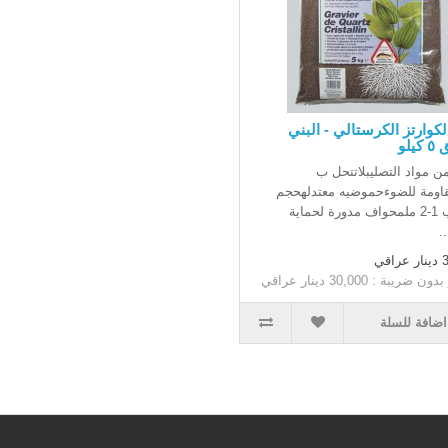
كوارتز الكرستالي - البني
يلو
من مواد التصليبلاتتحل ب
Cمقاومة للضوءحموضيه معتدلهحجم
الحبوب 1-2 ملمحواف مدورة لحماية
.
اقي
ضريبة : 30,000 دينار عراقي
اضافة للسلة