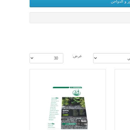
ر و الدواجن
عرض: