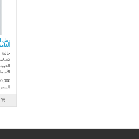
رمل ال
الغامق ٥ ك
خالية 
o2
الأسما.
30,000 دينار عر
السعر بدون 