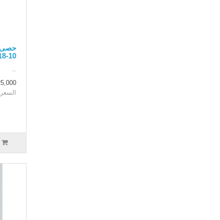
10-18ملم - 5 كيلو غرام
..
25,000 دينار عر
السعر بدون 