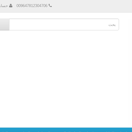
009647812304706
حساب