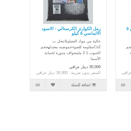
رمل الكوارتز الكرستالي - ابيض ٥
رمل الكوارتز الكرستالي - الاسود
الالماسي ٥ كيلو
خالية من مواد التصليبلاتتحل ب
جم
Co2مقاومة للضوءحموضيه معتدلهحجم
الحبوب 1-2 ملمحواف مدورة لحماية
الأسما..
30,000 دينار عراقي
السعر بدون ضريبة : 30,000 دينار عراقي
اضافة للسلة