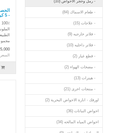
- رمل وحجر الاحواض (10)
- طعام الاسماك (84)
- 5 كيلو غرام
- علاجات (15)
٪
الملون
- فلاتر خارجيه (9)
الطبيع
مجموع
- فلاتر داخليه (10)
25,000 دينار عر
السعر بدون 
- قطع غيار (2)
- مضخات الهواء (2)
- هيترات (13)
- منتجات اخرى (21)
اورفك - انارة الاحواض البحرية (2)
احواض النباتات (36)
احواض المياه المالحه (34)
البرمائيات و الزواحف (0)