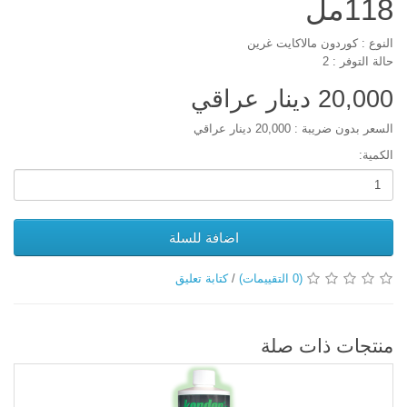
118مل
النوع : كوردون مالاكايت غرين
حالة التوفر : 2
20,000 دينار عراقي
السعر بدون ضريبة : 20,000 دينار عراقي
الكمية:
اضافة للسلة
(0 التقييمات)
/
كتابة تعليق
منتجات ذات صلة