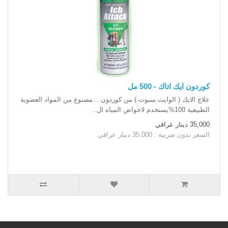
كوردون ايك اتاك - 500 مل
علاج الايك ( الوايت سبوت ) من كوردون ...مصنوع من المواد العضوية
الطبيعية 100%يستخدم لاحواض المياه ال..
35,000 دينار عراقي
السعر بدون ضريبة : 35,000 دينار عراقي