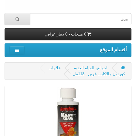
0 منتجات - 0 دينار عراقي
أقسام الموقع
احواض المياه العذبه
علاجات
كوردون مالاكايت غرين - 118مل